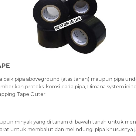
APE
pa baik pipa aboveground (atas tanah) maupun pipa un
rikan proteksi korosi pada pipa, Dimana system ini terd
apping Tape Outer.
aupun minyak yang di tanam di bawah tanah untuk menc
ti karat untuk membalut dan melindungi pipa khususnya j