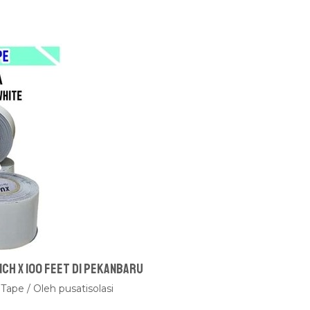
nch x 100 feet Di Pekanbaru
 Tape
/ Oleh
pusatisolasi