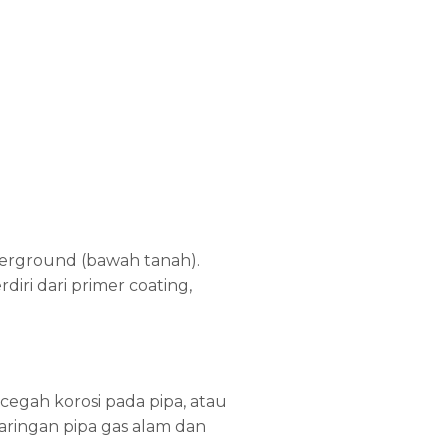
derground (bawah tanah).
iri dari primer coating,
egah korosi pada pipa, atau
aringan pipa gas alam dan