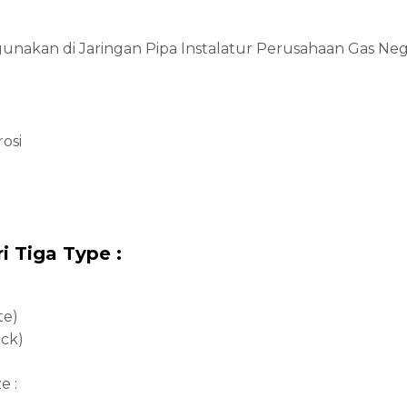
unakan di Jaringan Pipa Instalatur Perusahaan Gas Neg
osi
i Tiga Type :
te)
ck)
e :