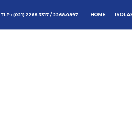
Lewati
Post
ke
navigation
HOME
ISOLA
TLP :
(021) 2268.3317 / 2268.0897
konten