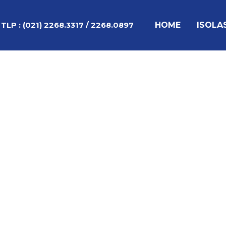
Lewati
Post
ke
navigation
HOME
ISOLA
TLP :
(021) 2268.3317 / 2268.0897
konten