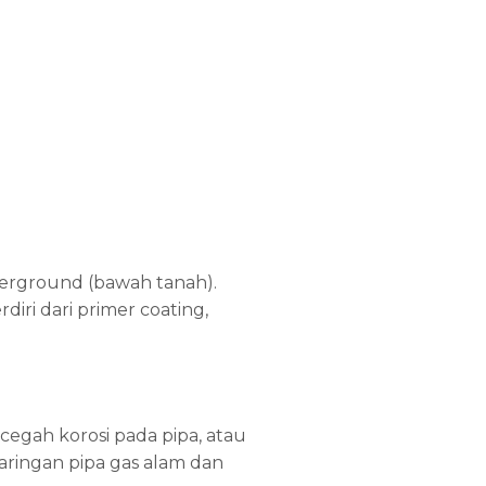
derground (bawah tanah).
iri dari primer coating,
egah korosi pada pipa, atau
aringan pipa gas alam dan