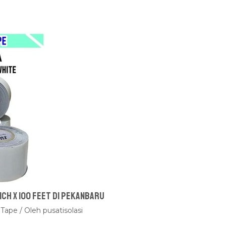
nch x 100 feet Di Pekanbaru
 Tape
/ Oleh
pusatisolasi