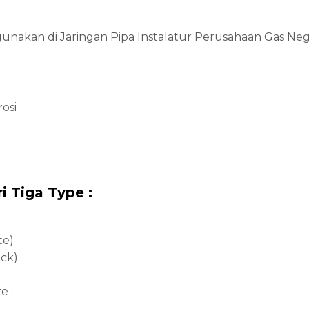
unakan di Jaringan Pipa Instalatur Perusahaan Gas Neg
osi
i Tiga Type :
te)
ck)
e :