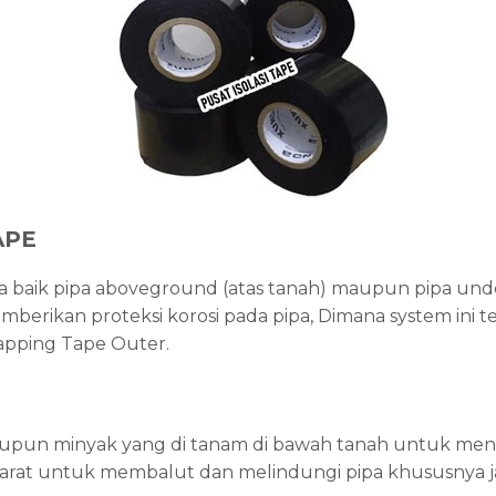
APE
pa baik pipa aboveground (atas tanah) maupun pipa un
rikan proteksi korosi pada pipa, Dimana system ini terd
apping Tape Outer.
aupun minyak yang di tanam di bawah tanah untuk menc
ti karat untuk membalut dan melindungi pipa khususnya j