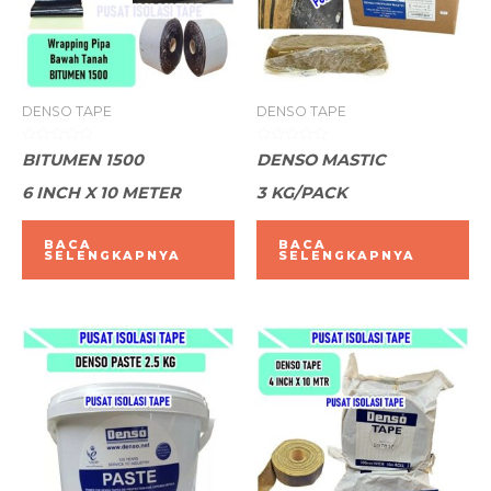
DENSO TAPE
DENSO TAPE
Dinilai
Dinilai
BITUMEN 1500
DENSO MASTIC
0
0
dari
dari
6 INCH X 10 METER
3 KG/PACK
5
5
BACA
BACA
SELENGKAPNYA
SELENGKAPNYA