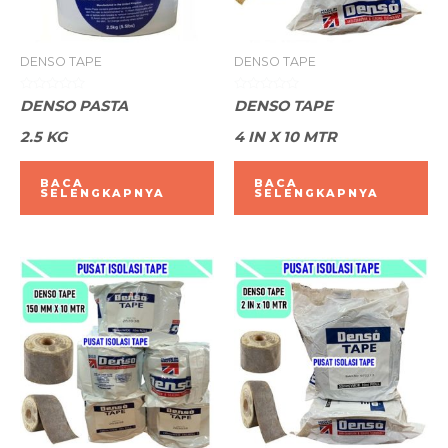
DENSO TAPE
DENSO TAPE
Dinilai
Dinilai
DENSO PASTA
DENSO TAPE
0
0
dari
dari
2.5 KG
4 IN X 10 MTR
5
5
BACA
BACA
SELENGKAPNYA
SELENGKAPNYA