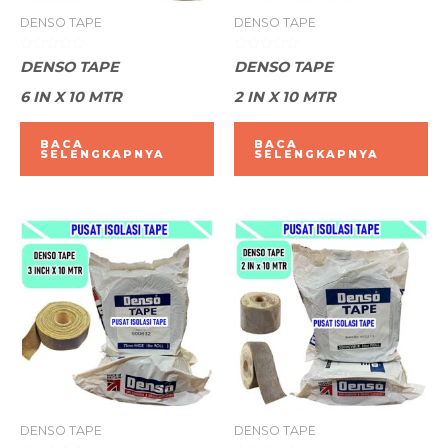
DENSO TAPE
DENSO TAPE
Dinilai
Dinilai
DENSO TAPE
DENSO TAPE
0
0
dari
dari
6 IN X 10 MTR
2 IN X 10 MTR
5
5
BACA
BACA
SELENGKAPNYA
SELENGKAPNYA
DENSO TAPE
DENSO TAPE