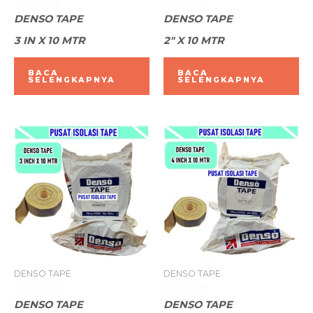
Dinilai
Dinilai
DENSO TAPE
DENSO TAPE
0
0
dari
dari
3 IN X 10 MTR
2″ X 10 MTR
5
5
BACA
BACA
SELENGKAPNYA
SELENGKAPNYA
DENSO TAPE
DENSO TAPE
Dinilai
Dinilai
DENSO TAPE
DENSO TAPE
0
0