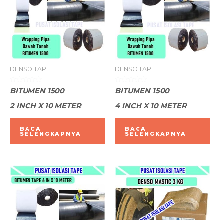
DENSO TAPE
DENSO TAPE
Dinilai
Dinilai
BITUMEN 1500
BITUMEN 1500
0
0
dari
dari
2 INCH X 10 METER
4 INCH X 10 METER
5
5
BACA
BACA
SELENGKAPNYA
SELENGKAPNYA