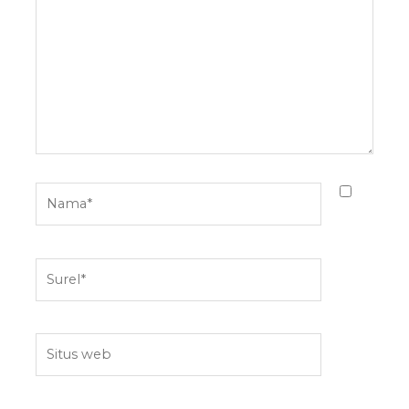
sini..
Nama*
Surel*
Situs
web