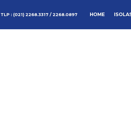
Lewati
Post
ke
navigation
HOME
ISOLA
TLP :
(021) 2268.3317 / 2268.0897
konten