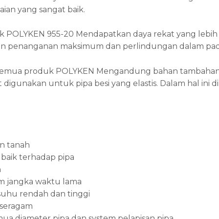
aian yang sangat baik.
k POLYKEN 955-20 Mendapatkan daya rekat yang lebih 
 penanganan maksimum dan perlindungan dalam pada 
n semua produk POLYKEN Mengandung bahan tambahan a
igunakan untuk pipa besi yang elastis. Dalam hal ini 
n tanah
 baik terhadap pipa
h
m jangka waktu lama
suhu rendah dan tinggi
 seragam
a diameter pipa dan system pelapisan pipa