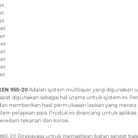
et
et
et
eet
eet
eet
eet
eet
eet
eet
EN 955-20
Adalah system multilayer yang digunakan u
at digunakan sebagai hal utama untuk system ini. Pereka
 dan memberikan hasil permukaaan lapisan yang merat
ystem pelapisan pipa. Produk ini dirancang untuk aplikasi
peredam tekanan dan korosi.
 980-20 Direkayasa untuk memastikan ikatan sangat b