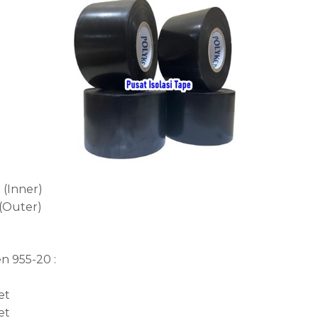
 (Inner)
 (Outer)
n 955-20 :
et
et