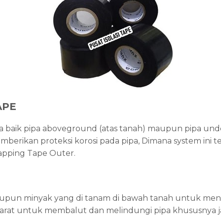
APE
pa baik pipa aboveground (atas tanah) maupun pipa un
rikan proteksi korosi pada pipa, Dimana system ini terd
apping Tape Outer.
aupun minyak yang di tanam di bawah tanah untuk menc
ti karat untuk membalut dan melindungi pipa khususnya j