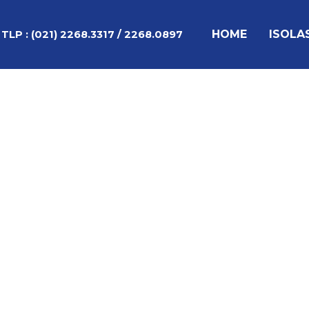
Lewati
Post
ke
navigation
HOME
ISOLA
TLP :
(021) 2268.3317 / 2268.0897
konten