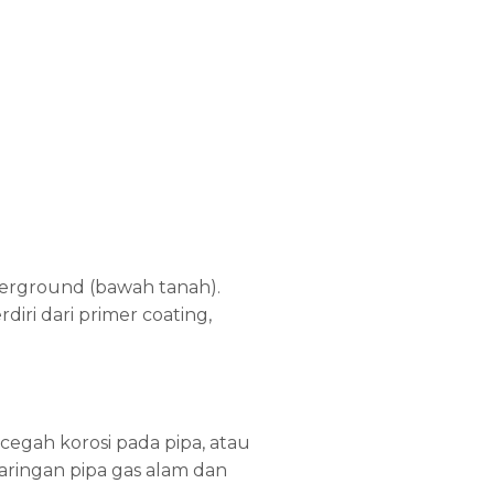
derground (bawah tanah).
iri dari primer coating,
egah korosi pada pipa, atau
aringan pipa gas alam dan