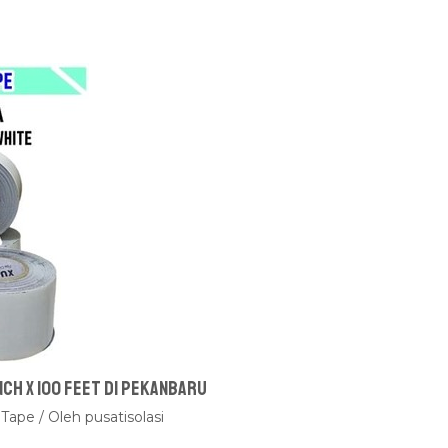
nch x 100 feet Di Pekanbaru
 Tape
/ Oleh
pusatisolasi