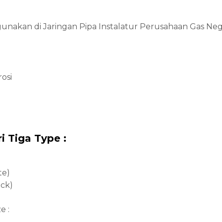
unakan di Jaringan Pipa Instalatur Perusahaan Gas Neg
osi
i Tiga Type :
te)
ck)
e :