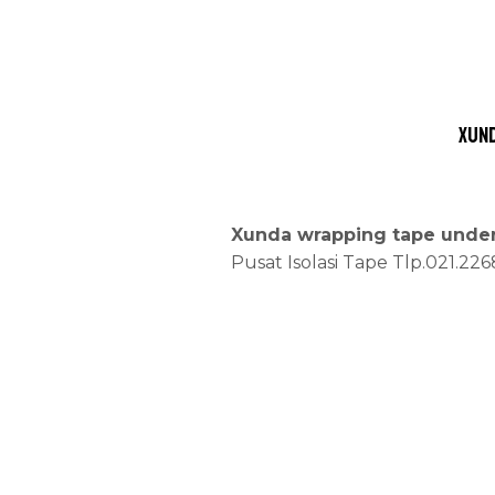
Xund
Xunda wrapping tape under
Pusat Isolasi Tape Tlp.021.22