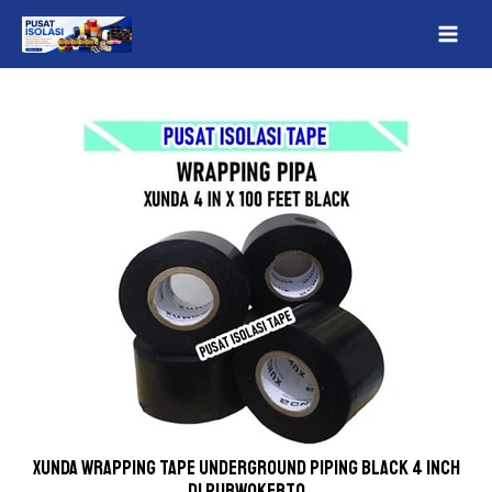
Lewati
Post
MAI
ke
navigation
ME
konten
Xunda wrapping tape underground piping Black 4 inch
Di Purwokerto