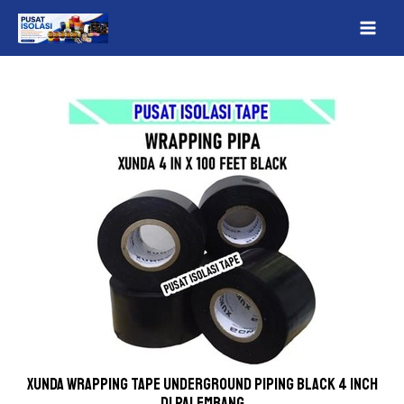
Lewati
Post
MAI
ke
navigation
ME
konten
Xunda wrapping tape underground piping Black 4 inch
Di Palembang