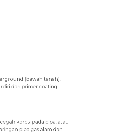
derground (bawah tanah).
iri dari primer coating,
egah korosi pada pipa, atau
aringan pipa gas alam dan