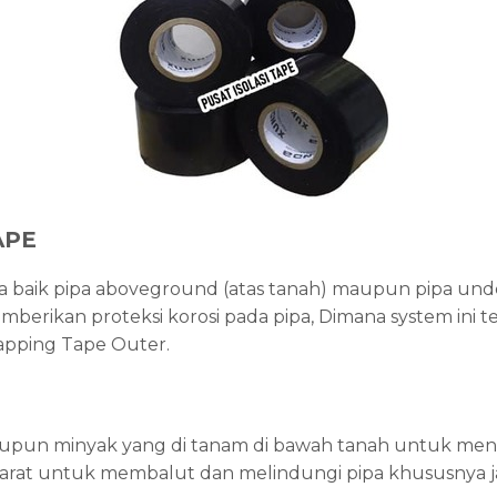
APE
pa baik pipa aboveground (atas tanah) maupun pipa un
rikan proteksi korosi pada pipa, Dimana system ini terd
apping Tape Outer.
aupun minyak yang di tanam di bawah tanah untuk menc
ti karat untuk membalut dan melindungi pipa khususnya j