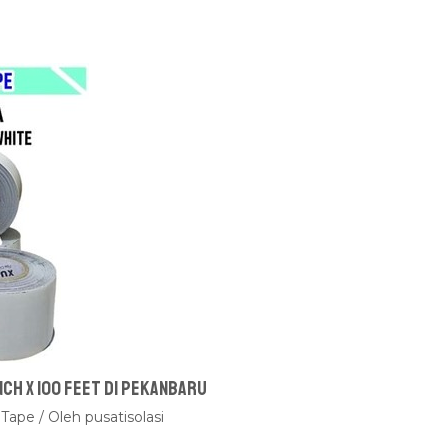
nch x 100 feet Di Pekanbaru
 Tape
/ Oleh
pusatisolasi