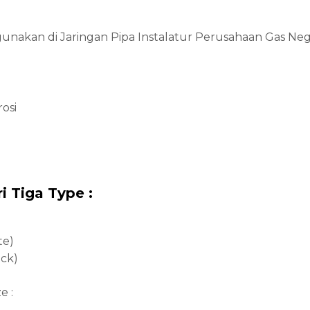
unakan di Jaringan Pipa Instalatur Perusahaan Gas Neg
osi
i Tiga Type :
te)
ck)
e :