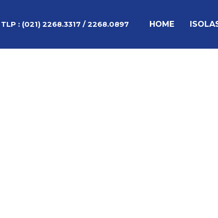
Lewati
Post
ke
navigation
HOME
ISOLA
TLP :
(021) 2268.3317 / 2268.0897
konten