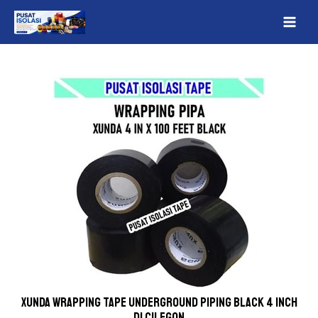
Lewati
Post
MAI
ke
navigation
ME
konten
Xunda wrapping tape underground piping Black 4 inch
Di Cilegon