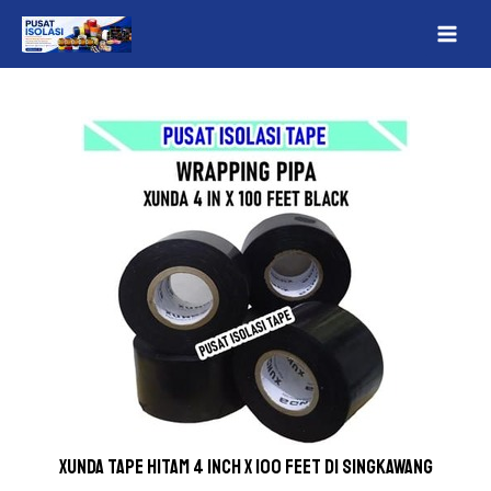
Lewati
Post
MAI
ke
navigation
ME
konten
Xunda Tape Hitam 4 inch x 100 Feet Di Singkawang