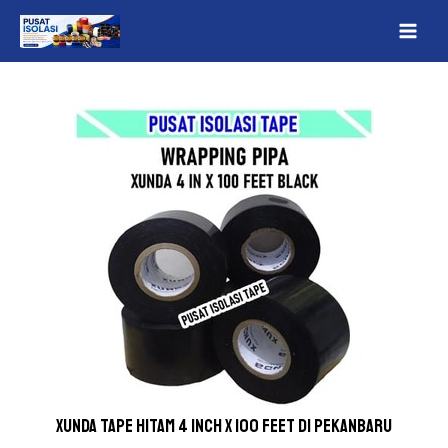
Lewati
Post
MAI
ke
navigation
ME
konten
Xunda Tape Hitam 4 inch x 100 Feet Di Pekanbaru