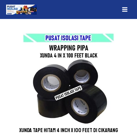
Lewati
Post
MAI
ke
navigation
ME
konten
Xunda Tape Hitam 4 inch x 100 Feet Di Cikarang