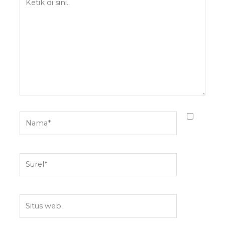
di
sini..
Nama*
Surel*
Situs
web