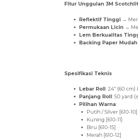
Fitur Unggulan 3M Scotchlit
Reflektif Tinggi
→ Meni
Permukaan Licin
→ Mem
Lem Berkualitas Ting
Backing Paper Mudah 
Spesifikasi Teknis
Lebar Roll
: 24″ (60 cm)
Panjang Roll
: 50 yard 
Pilihan Warna
:
Putih / Silver [610-10]
Kuning [610-11]
Biru [610-15]
Merah [610-12]