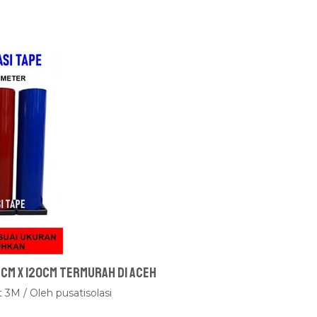
 cm x 120cm Termurah Di Aceh
t 3M
/ Oleh
pusatisolasi