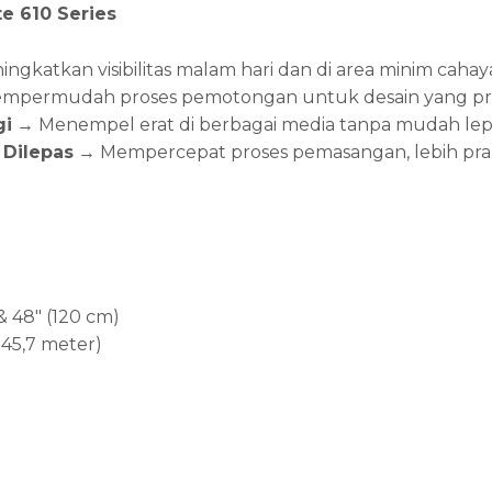
e 610 Series
ngkatkan visibilitas malam hari dan di area minim cahay
permudah proses pemotongan untuk desain yang pres
gi
→ Menempel erat di berbagai media tanpa mudah lep
Dilepas
→ Mempercepat proses pemasangan, lebih prak
 & 48″ (120 cm)
(±45,7 meter)