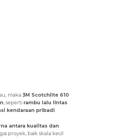
au, maka
3M Scotchlite 610
n
, seperti
rambu lalu lintas
si kendaraan pribadi
.
a antara kualitas dan
ai proyek, baik skala kecil