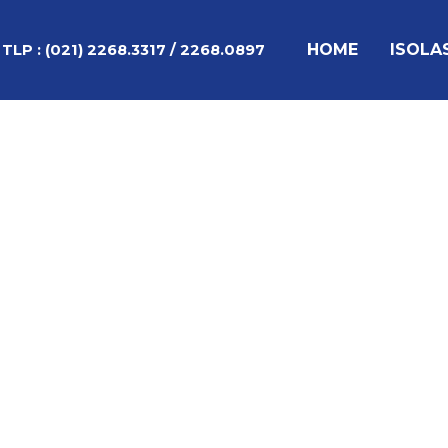
Lewati
Post
ke
navigation
HOME
ISOLA
TLP :
(021) 2268.3317 / 2268.0897
konten