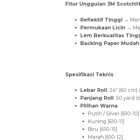
Fitur Unggulan 3M Scotchlit
Reflektif Tinggi
→ Meni
Permukaan Licin
→ Mem
Lem Berkualitas Ting
Backing Paper Mudah 
Spesifikasi Teknis
Lebar Roll
: 24″ (60 cm)
Panjang Roll
: 50 yard 
Pilihan Warna
:
Putih / Silver [610-10]
Kuning [610-11]
Biru [610-15]
Merah [610-12]