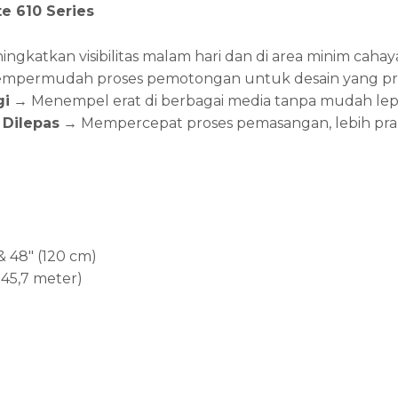
e 610 Series
ngkatkan visibilitas malam hari dan di area minim cahay
permudah proses pemotongan untuk desain yang pres
gi
→ Menempel erat di berbagai media tanpa mudah lep
Dilepas
→ Mempercepat proses pemasangan, lebih prak
 & 48″ (120 cm)
(±45,7 meter)