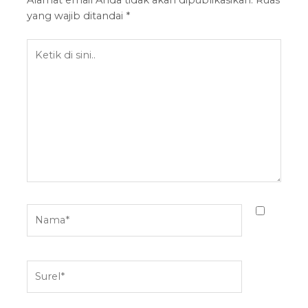
Alamat email Anda tidak akan dipublikasikan.
Ruas
yang wajib ditandai
*
Ketik
di
sini..
Nama*
Surel*