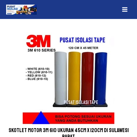
Lewati
Post
MAI
ke
navigation
ME
konten
Skotlet Motor 3M 610 Ukuran 45cm x 120cm Di Sulawesi
Barat