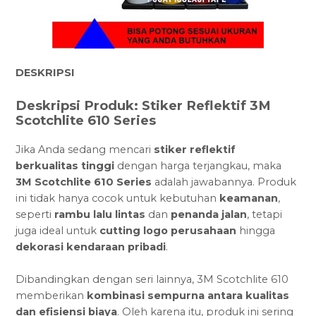
DESKRIPSI
Deskripsi Produk: Stiker Reflektif 3M
Scotchlite 610 Series
Jika Anda sedang mencari
stiker reflektif
berkualitas tinggi
dengan harga terjangkau, maka
3M Scotchlite 610 Series
adalah jawabannya. Produk
ini tidak hanya cocok untuk kebutuhan
keamanan
,
seperti
rambu lalu lintas
dan
penanda jalan
, tetapi
juga ideal untuk
cutting logo perusahaan
hingga
dekorasi kendaraan pribadi
.
Dibandingkan dengan seri lainnya, 3M Scotchlite 610
memberikan
kombinasi sempurna antara kualitas
dan efisiensi biaya
. Oleh karena itu, produk ini sering