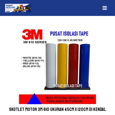
Lewati
Post
MAI
ke
navigation
ME
konten
Skotlet Motor 3M 610 Ukuran 45cm x 120cm Di Kendal