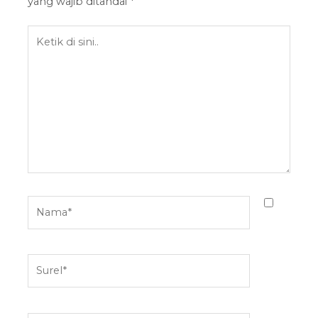
yang wajib ditandai
*
Ketik
di
sini..
Nama*
Surel*