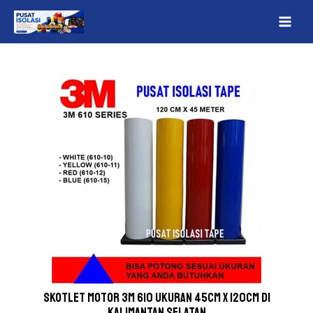
Lewati
Post
MAI
ke
navigation
ME
konten
Skotlet Motor 3M 610 Ukuran 45cm x 120cm Di
Kalimantan Selatan