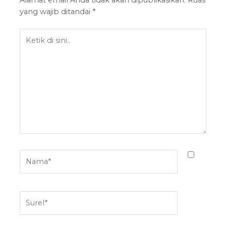
Alamat email Anda tidak akan dipublikasikan.
Ruas
yang wajib ditandai
*
Ketik
di
sini..
Nama*
Surel*