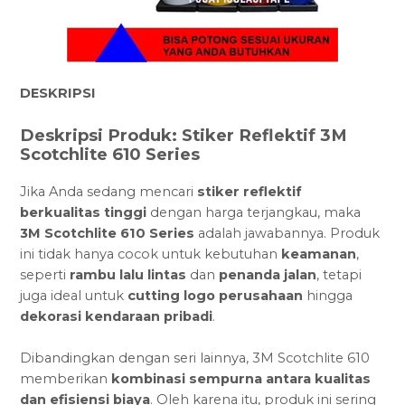
DESKRIPSI
Deskripsi Produk: Stiker Reflektif 3M
Scotchlite 610 Series
Jika Anda sedang mencari
stiker reflektif
berkualitas tinggi
dengan harga terjangkau, maka
3M Scotchlite 610 Series
adalah jawabannya. Produk
ini tidak hanya cocok untuk kebutuhan
keamanan
,
seperti
rambu lalu lintas
dan
penanda jalan
, tetapi
juga ideal untuk
cutting logo perusahaan
hingga
dekorasi kendaraan pribadi
.
Dibandingkan dengan seri lainnya, 3M Scotchlite 610
memberikan
kombinasi sempurna antara kualitas
dan efisiensi biaya
. Oleh karena itu, produk ini sering