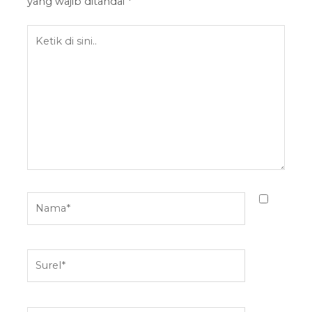
yang wajib ditandai
*
Ketik
di
sini..
Nama*
Surel*