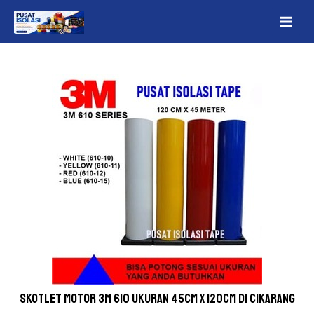
Lewati
Post
MAI
ke
navigation
ME
konten
Skotlet Motor 3M 610 Ukuran 45cm x 120cm Di Cikarang