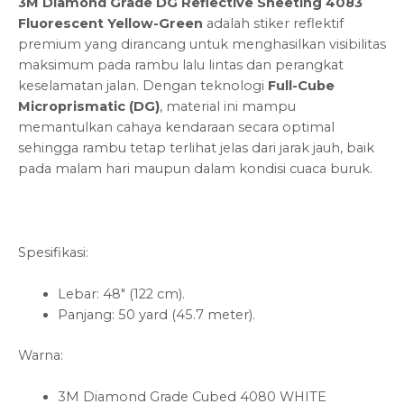
3M Diamond Grade DG Reflective Sheeting 4083
Fluorescent Yellow-Green
adalah stiker reflektif
premium yang dirancang untuk menghasilkan visibilitas
maksimum pada rambu lalu lintas dan perangkat
keselamatan jalan. Dengan teknologi
Full-Cube
Microprismatic (DG)
, material ini mampu
memantulkan cahaya kendaraan secara optimal
sehingga rambu tetap terlihat jelas dari jarak jauh, baik
pada malam hari maupun dalam kondisi cuaca buruk.
Spesifikasi:
Lebar: 48″ (122 cm).
Panjang: 50 yard (45.7 meter).
Warna:
3M Diamond Grade Cubed 4080 WHITE