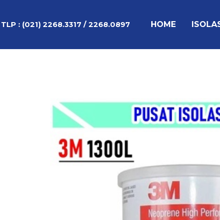
Lewati
ke
HOME
ISOLA
TLP :
(021) 2268.3317 / 2268.0897
konten