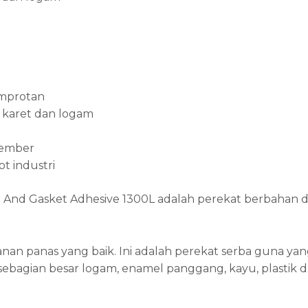
emprotan
 karet dan logam
 ember
t industri
 Gasket Adhesive 1300L adalah perekat berbahan dasar
nan panas yang baik. Ini adalah perekat serba guna y
sebagian besar logam, enamel panggang, kayu, plastik d