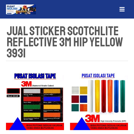
Lewati
MAI
ke
ME
konten
Jual Sticker Scotchlite
Reflective 3M HIP Yellow
3931