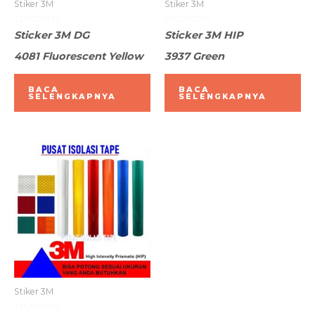
Stiker 3M
Stiker 3M
Dinilai
Dinilai
Sticker 3M DG
Sticker 3M HIP
0
0
dari
dari
4081 Fluorescent Yellow
3937 Green
5
5
BACA
BACA
SELENGKAPNYA
SELENGKAPNYA
Stiker 3M