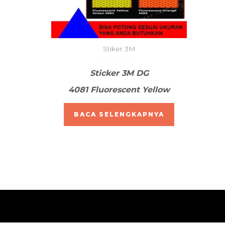
Stiker 3M
Dinilai
Sticker 3M DG
0
dari
4081 Fluorescent Yellow
5
BACA SELENGKAPNYA