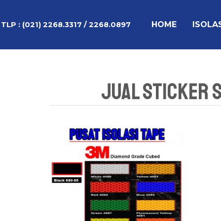
Lewati
ke
HOME
ISOLA
TLP :
(021) 2268.3317 / 2268.0897
konten
Jual Sticker 