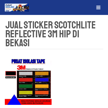
Lewati
MAI
ke
ME
konten
Jual Sticker Scotchlite
Reflective 3M HIP Di
Bekasi