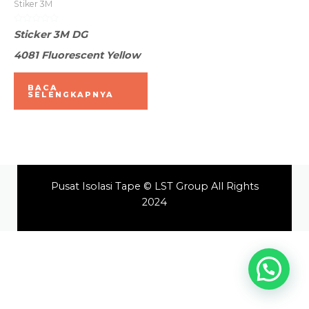
Stiker 3M
Dinilai
Sticker 3M DG
0
dari
4081 Fluorescent Yellow
5
BACA
SELENGKAPNYA
Pusat Isolasi Tape © LST Group All Rights
2024