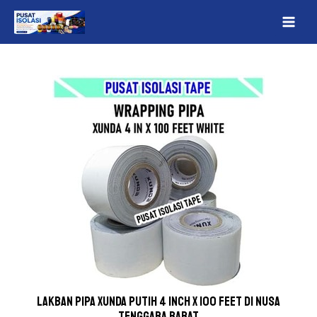
Lewati
Post
MAI
ke
navigation
ME
konten
Lakban Pipa Xunda Putih 4 inch x 100 feet Di Nusa
Tenggara Barat