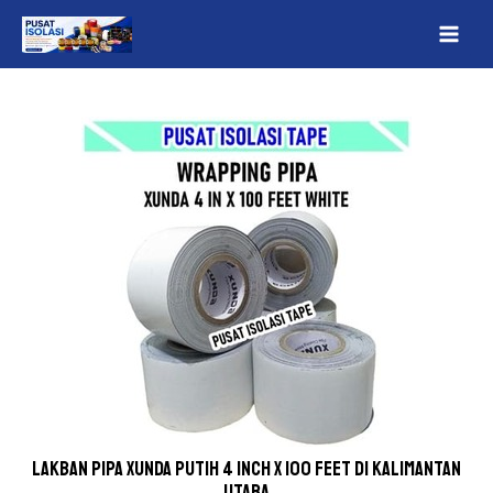
Lewati
Post
MAI
ke
navigation
ME
konten
Lakban Pipa Xunda Putih 4 inch x 100 feet Di Kalimantan
Utara