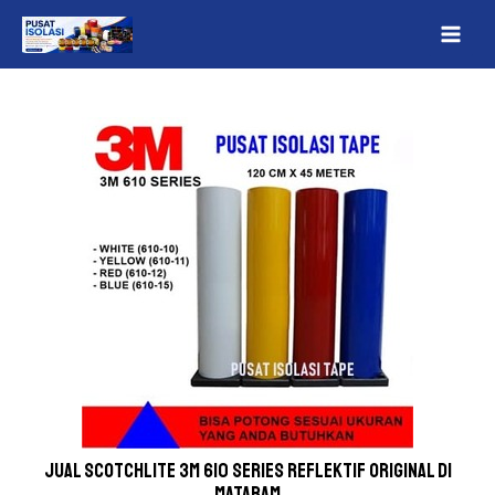
Lewati
Post
MAI
ke
navigation
ME
konten
Jual Scotchlite 3M 610 Series Reflektif Original Di
Mataram