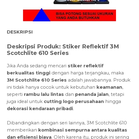
DESKRIPSI
Deskripsi Produk: Stiker Reflektif 3M
Scotchlite 610 Series
Jika Anda sedang mencari
stiker reflektif
berkualitas tinggi
dengan harga terjangkau, maka
3M Scotchlite 610 Series
adalah jawabannya. Produk
ini tidak hanya cocok untuk kebutuhan
keamanan
,
seperti
rambu lalu lintas
dan
penanda jalan
, tetapi
juga ideal untuk
cutting logo perusahaan
hingga
dekorasi kendaraan pribadi
.
Dibandingkan dengan seri lainnya, 3M Scotchlite 610
memberikan
kombinasi sempurna antara kualitas
dan efisiensi biaya
. Oleh karena itu, produk ini sering