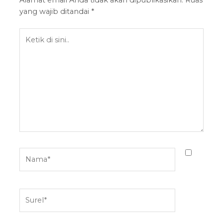
Alamat email Anda tidak akan dipublikasikan.
Ruas
yang wajib ditandai
*
Ketik
di
sini..
Nama*
Surel*