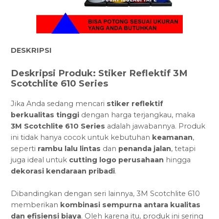
DESKRIPSI
Deskripsi Produk: Stiker Reflektif 3M
Scotchlite 610 Series
Jika Anda sedang mencari
stiker reflektif
berkualitas tinggi
dengan harga terjangkau, maka
3M Scotchlite 610 Series
adalah jawabannya. Produk
ini tidak hanya cocok untuk kebutuhan
keamanan
,
seperti
rambu lalu lintas
dan
penanda jalan
, tetapi
juga ideal untuk
cutting logo perusahaan
hingga
dekorasi kendaraan pribadi
.
Dibandingkan dengan seri lainnya, 3M Scotchlite 610
memberikan
kombinasi sempurna antara kualitas
dan efisiensi biaya
. Oleh karena itu, produk ini sering