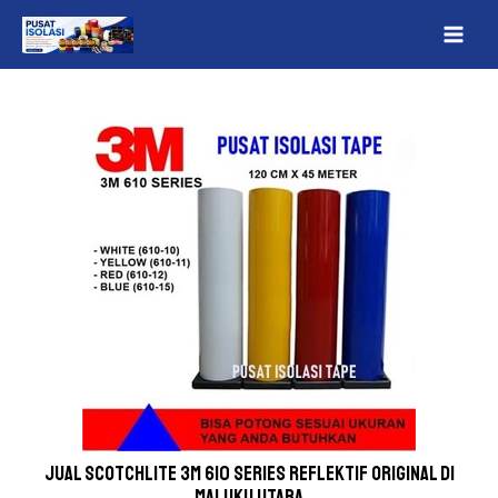
Lewati
Post
MAI
ke
navigation
ME
konten
Jual Scotchlite 3M 610 Series Reflektif Original Di
Maluku Utara