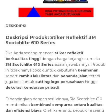
DESKRIPSI
Deskripsi Produk: Stiker Reflektif 3M
Scotchlite 610 Series
Jika Anda sedang mencari
stiker reflektif
berkualitas tinggi
dengan harga terjangkau, maka
3M Scotchlite 610 Series
adalah jawabannya. Produk
ini tidak hanya cocok untuk kebutuhan
keamanan
,
seperti
rambu lalu lintas
dan
penanda jalan
, tetapi
juga ideal untuk
cutting logo perusahaan
hingga
dekorasi kendaraan pribadi
.
Dibandingkan dengan seri lainnya, 3M Scotchlite 610
memberikan
kombinasi sempurna antara kualitas
dan efisiensi biaya
. Oleh karena itu, produk ini sering