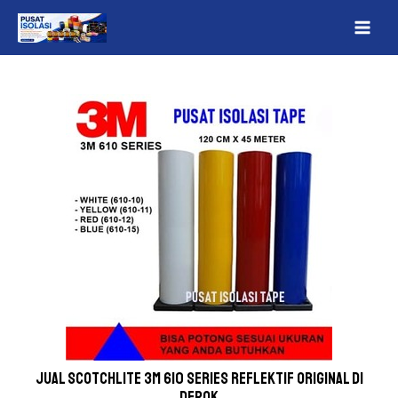
Lewati
Post
MAI
ke
navigation
ME
konten
Jual Scotchlite 3M 610 Series Reflektif Original Di
Depok