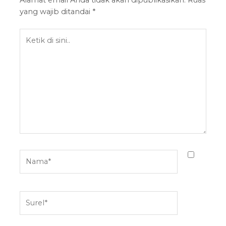
Alamat email Anda tidak akan dipublikasikan.
Ruas
yang wajib ditandai
*
Ketik
di
sini..
Nama*
Surel*