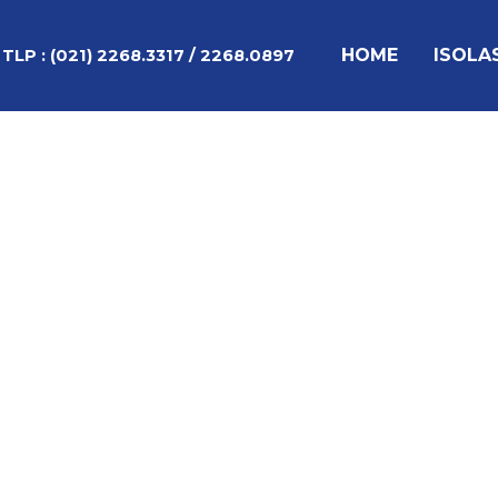
Lewati
Post
ke
navigation
HOME
ISOLA
TLP :
(021) 2268.3317 / 2268.0897
konten