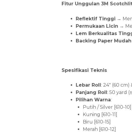
Fitur Unggulan 3M Scotchlit
Reflektif Tinggi
→ Meni
Permukaan Licin
→ Mem
Lem Berkualitas Ting
Backing Paper Mudah 
Spesifikasi Teknis
Lebar Roll
: 24″ (60 cm)
Panjang Roll
: 50 yard 
Pilihan Warna
:
Putih / Silver [610-10]
Kuning [610-11]
Biru [610-15]
Merah [610-12]