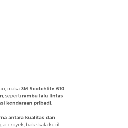
au, maka
3M Scotchlite 610
n
, seperti
rambu lalu lintas
si kendaraan pribadi
.
a antara kualitas dan
ai proyek, baik skala kecil