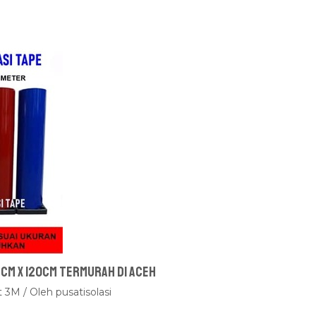
 cm x 120cm Termurah Di Aceh
t 3M
/ Oleh
pusatisolasi