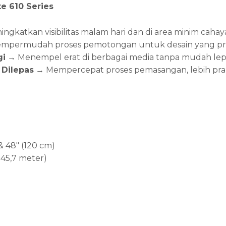
e 610 Series
ngkatkan visibilitas malam hari dan di area minim cahay
permudah proses pemotongan untuk desain yang pres
gi
→ Menempel erat di berbagai media tanpa mudah lep
Dilepas
→ Mempercepat proses pemasangan, lebih prak
 & 48″ (120 cm)
(±45,7 meter)