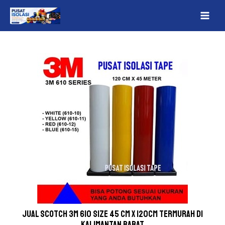
Lewati
Post
MAI
ke
navigation
ME
konten
Jual Scotch 3M 610 Size 45 cm x 120cm Termurah Di
Kalimantan Barat