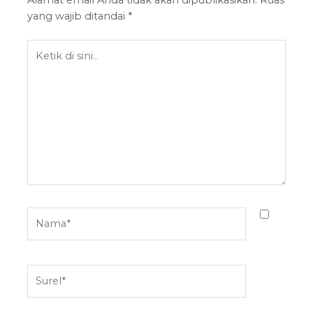
Alamat email Anda tidak akan dipublikasikan.
Ruas
yang wajib ditandai
*
Ketik
di
sini..
Nama*
Surel*