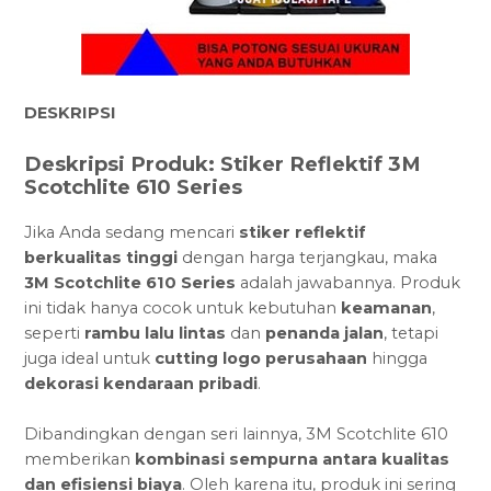
DESKRIPSI
Deskripsi Produk: Stiker Reflektif 3M
Scotchlite 610 Series
Jika Anda sedang mencari
stiker reflektif
berkualitas tinggi
dengan harga terjangkau, maka
3M Scotchlite 610 Series
adalah jawabannya. Produk
ini tidak hanya cocok untuk kebutuhan
keamanan
,
seperti
rambu lalu lintas
dan
penanda jalan
, tetapi
juga ideal untuk
cutting logo perusahaan
hingga
dekorasi kendaraan pribadi
.
Dibandingkan dengan seri lainnya, 3M Scotchlite 610
memberikan
kombinasi sempurna antara kualitas
dan efisiensi biaya
. Oleh karena itu, produk ini sering