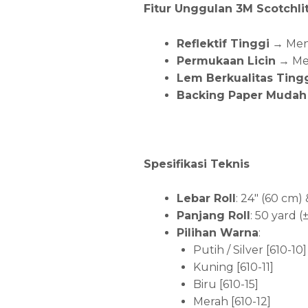
Fitur Unggulan 3M Scotchlit
Reflektif Tinggi
→ Meni
Permukaan Licin
→ Mem
Lem Berkualitas Ting
Backing Paper Mudah 
Spesifikasi Teknis
Lebar Roll
: 24″ (60 cm)
Panjang Roll
: 50 yard 
Pilihan Warna
:
Putih / Silver [610-10]
Kuning [610-11]
Biru [610-15]
Merah [610-12]