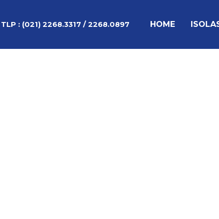
Lewati
Post
ke
navigation
HOME
ISOLA
TLP :
(021) 2268.3317 / 2268.0897
konten