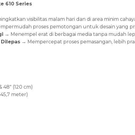
e 610 Series
ngkatkan visibilitas malam hari dan di area minim cahay
permudah proses pemotongan untuk desain yang pres
gi
→ Menempel erat di berbagai media tanpa mudah lep
Dilepas
→ Mempercepat proses pemasangan, lebih prak
 & 48″ (120 cm)
(±45,7 meter)