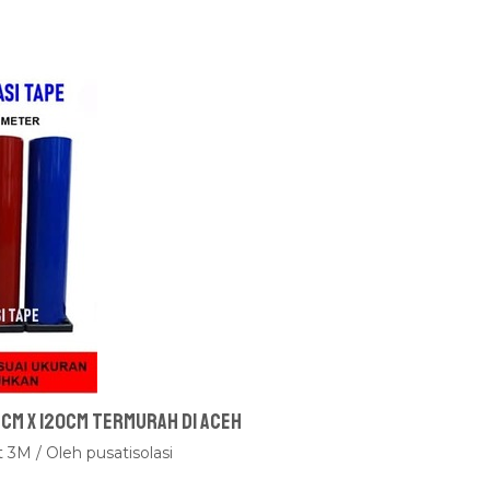
 cm x 120cm Termurah Di Aceh
t 3M
/ Oleh
pusatisolasi