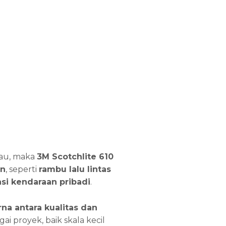
au, maka
3M Scotchlite 610
n
, seperti
rambu lalu lintas
si kendaraan pribadi
.
a antara kualitas dan
ai proyek, baik skala kecil