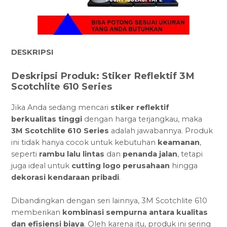
DESKRIPSI
Deskripsi Produk: Stiker Reflektif 3M
Scotchlite 610 Series
Jika Anda sedang mencari
stiker reflektif
berkualitas tinggi
dengan harga terjangkau, maka
3M Scotchlite 610 Series
adalah jawabannya. Produk
ini tidak hanya cocok untuk kebutuhan
keamanan
,
seperti
rambu lalu lintas
dan
penanda jalan
, tetapi
juga ideal untuk
cutting logo perusahaan
hingga
dekorasi kendaraan pribadi
.
Dibandingkan dengan seri lainnya, 3M Scotchlite 610
memberikan
kombinasi sempurna antara kualitas
dan efisiensi biaya
. Oleh karena itu, produk ini sering