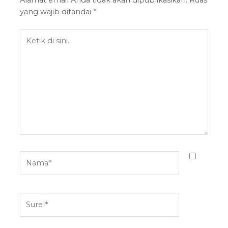
Alamat email Anda tidak akan dipublikasikan.
Ruas
yang wajib ditandai
*
Ketik
di
sini..
Nama*
Surel*