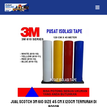
Lewati
Post
MAI
ke
navigation
ME
konten
Jual Scotch 3M 610 Size 45 cm x 120cm Termurah Di
Bogor