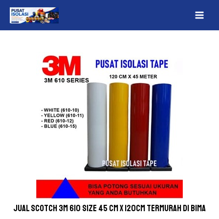
Lewati
Post
MAI
ke
navigation
ME
konten
Jual Scotch 3M 610 Size 45 cm x 120cm Termurah Di Bima