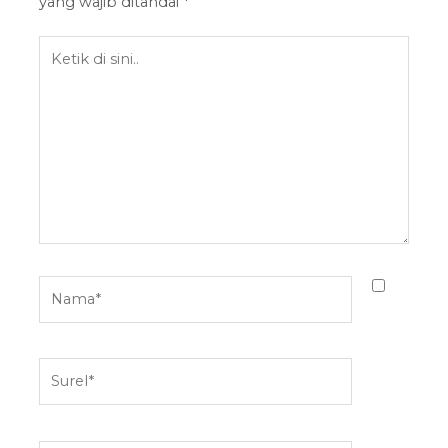
yang wajib ditandai
*
Ketik
di
sini..
Nama*
Surel*