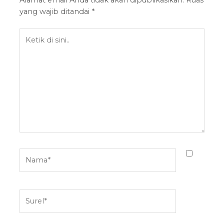
Alamat email Anda tidak akan dipublikasikan.
Ruas
yang wajib ditandai
*
Ketik
di
sini..
Nama*
Surel*