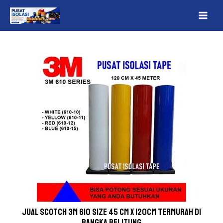
Lewati
Post
MAI
ke
navigation
ME
konten
Jual Scotch 3M 610 Size 45 cm x 120cm Termurah Di
Bangka Belitung