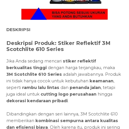
DESKRIPSI
Deskripsi Produk: Stiker Reflektif 3M
Scotchlite 610 Series
Jika Anda sedang mencari
stiker reflektif
berkualitas tinggi
dengan harga terjangkau, maka
3M Scotchlite 610 Series
adalah jawabannya. Produk
ini tidak hanya cocok untuk kebutuhan
keamanan
,
seperti
rambu lalu lintas
dan
penanda jalan
, tetapi
juga ideal untuk
cutting logo perusahaan
hingga
dekorasi kendaraan pribadi
.
Dibandingkan dengan seri lainnya, 3M Scotchlite 610
memberikan
kombinasi sempurna antara kualitas
dan efisiensi biaya
. Oleh karena itu, produk ini sering