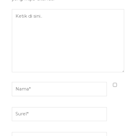
Ketik
di
sini..
Nama*
Surel*
Situs