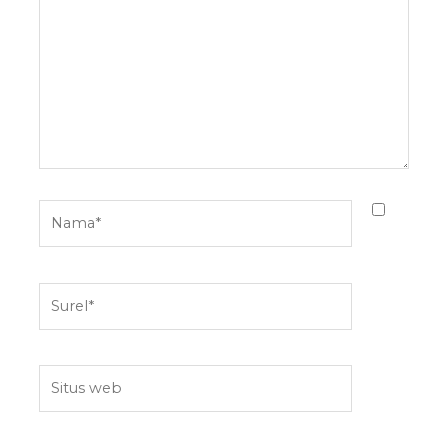
sini..
Nama*
Surel*
Situs
web