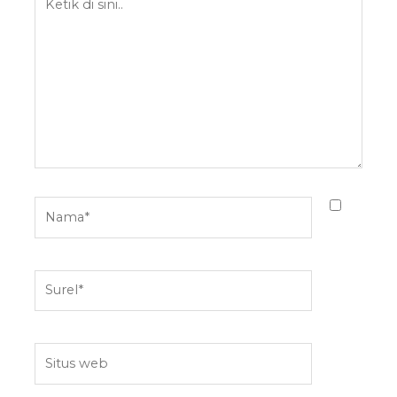
di
sini..
Nama*
Surel*
Situs
web