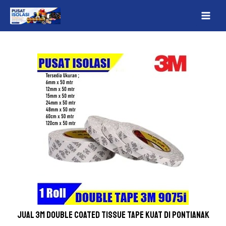
Lewati
Post
MAI
ke
navigation
ME
konten
Jual 3M Double Coated Tissue Tape Kuat Di Pontianak