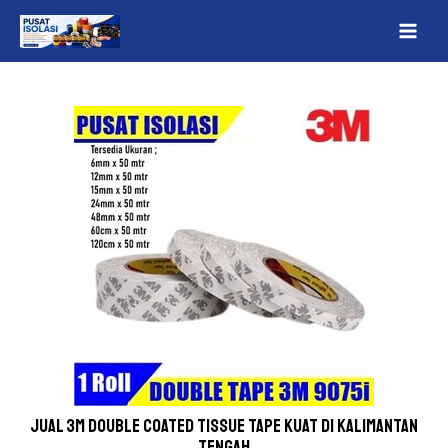
Lewati
Post
MAI
ke
navigation
ME
konten
Jual 3M Double Coated Tissue Tape Kuat Di Kalimantan
Tengah