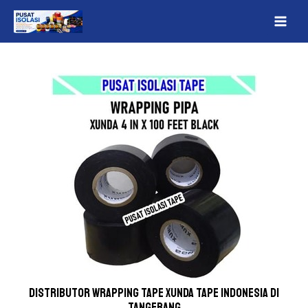
Lewati
Post
MAI
ke
navigation
ME
konten
Distributor wrapping tape Xunda Tape indonesia Di
Tangerang