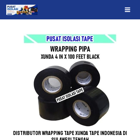
Lewati
Post
MAI
ke
navigation
ME
konten
Distributor wrapping tape Xunda Tape indonesia Di
Sulawesi Tengah