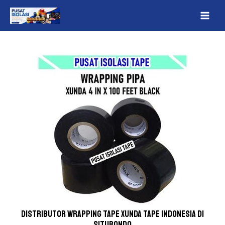
Lewati
Post
MAI
ke
navigation
ME
konten
Distributor wrapping tape Xunda Tape indonesia Di
Situbondo