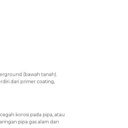
derground (bawah tanah).
iri dari primer coating,
egah korosi pada pipa, atau
aringan pipa gas alam dan