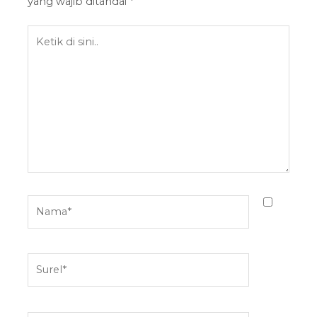
yang wajib ditandai
*
Ketik
di
sini..
Nama*
Surel*