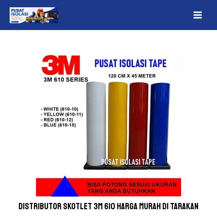
Lewati
Post
MAI
ke
navigation
ME
konten
Distributor skotlet 3m 610 Harga Murah Di Tarakan