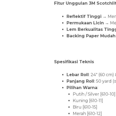
Fitur Unggulan 3M Scotchlit
Reflektif Tinggi
→ Meni
Permukaan Licin
→ Mem
Lem Berkualitas Ting
Backing Paper Mudah 
Spesifikasi Teknis
Lebar Roll
: 24″ (60 cm)
Panjang Roll
: 50 yard 
Pilihan Warna
:
Putih / Silver [610-10]
Kuning [610-11]
Biru [610-15]
Merah [610-12]