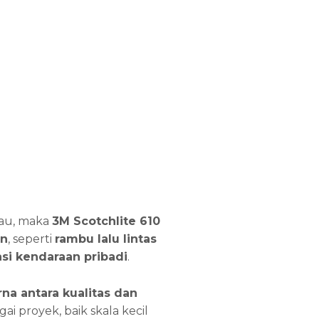
au, maka
3M Scotchlite 610
n
, seperti
rambu lalu lintas
si kendaraan pribadi
.
a antara kualitas dan
ai proyek, baik skala kecil