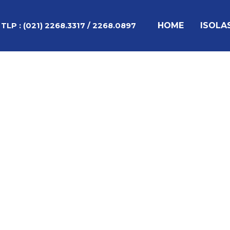
Lewati
Post
ke
navigation
HOME
ISOLA
TLP :
(021) 2268.3317 / 2268.0897
konten