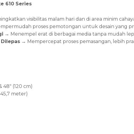
e 610 Series
ngkatkan visibilitas malam hari dan di area minim cahay
permudah proses pemotongan untuk desain yang pres
gi
→ Menempel erat di berbagai media tanpa mudah lep
Dilepas
→ Mempercepat proses pemasangan, lebih prak
 & 48″ (120 cm)
(±45,7 meter)