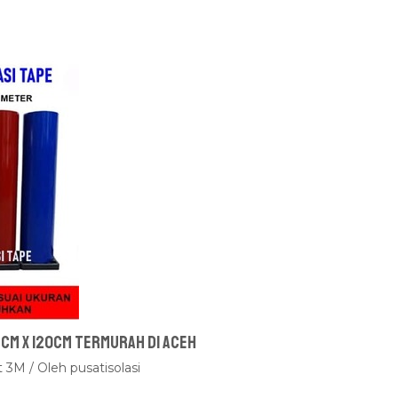
 cm x 120cm Termurah Di Aceh
t 3M
/ Oleh
pusatisolasi