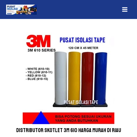
Lewati
Post
MAI
ke
navigation
ME
konten
Distributor skotlet 3m 610 Harga Murah Di Riau