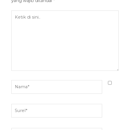
yang wajib ditandai
*
Ketik
di
sini..
Nama*
Surel*