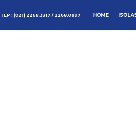
Lewati
Post
ke
navigation
HOME
ISOLA
TLP :
(021) 2268.3317 / 2268.0897
konten