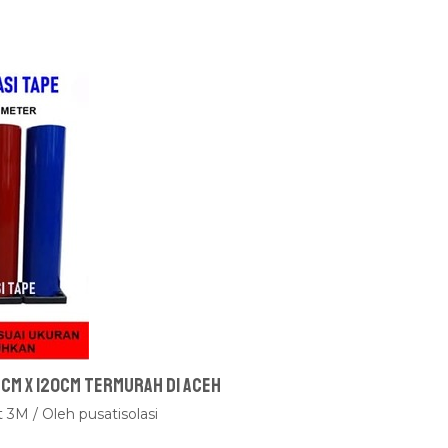
 cm x 120cm Termurah Di Aceh
t 3M
/ Oleh
pusatisolasi