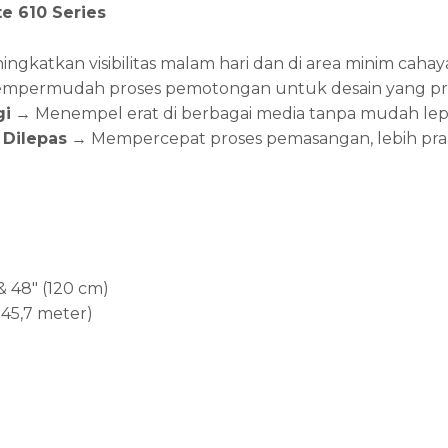
e 610 Series
ngkatkan visibilitas malam hari dan di area minim cahay
permudah proses pemotongan untuk desain yang pres
gi
→ Menempel erat di berbagai media tanpa mudah lep
Dilepas
→ Mempercepat proses pemasangan, lebih prak
 & 48″ (120 cm)
(±45,7 meter)