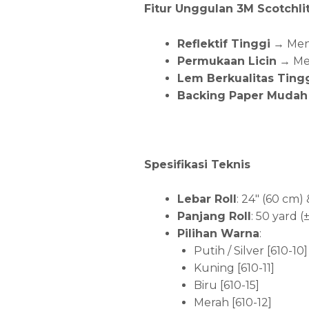
Fitur Unggulan 3M Scotchlit
Reflektif Tinggi
→ Meni
Permukaan Licin
→ Mem
Lem Berkualitas Ting
Backing Paper Mudah 
Spesifikasi Teknis
Lebar Roll
: 24″ (60 cm)
Panjang Roll
: 50 yard 
Pilihan Warna
:
Putih / Silver [610-10]
Kuning [610-11]
Biru [610-15]
Merah [610-12]