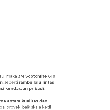
au, maka
3M Scotchlite 610
n
, seperti
rambu lalu lintas
si kendaraan pribadi
.
a antara kualitas dan
ai proyek, baik skala kecil