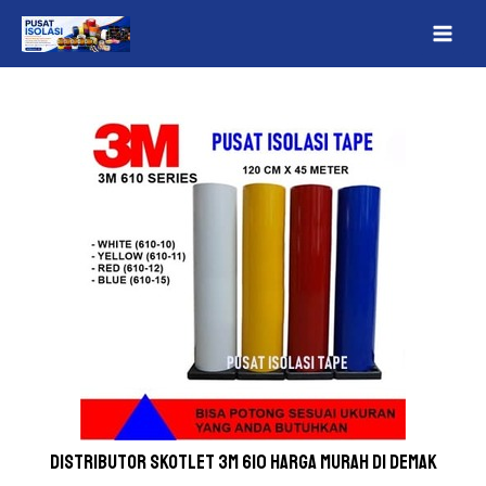
Lewati
Post
MAI
ke
navigation
ME
konten
Distributor skotlet 3m 610 Harga Murah Di Demak