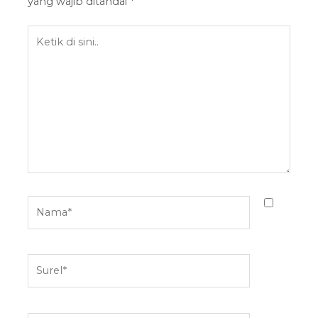
yang wajib ditandai
*
Ketik
di
sini..
Nama*
Surel*